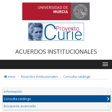
ACUERDOS INSTITUCIONALES
Togg
navi
Inicio
Acuerdos institucionales
Consulta catálogo
Información
Consulta catálogo
Búsqueda avanzada