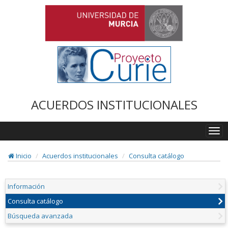
ACUERDOS INSTITUCIONALES
Togg
navi
Inicio
Acuerdos institucionales
Consulta catálogo
Información
Consulta catálogo
Búsqueda avanzada