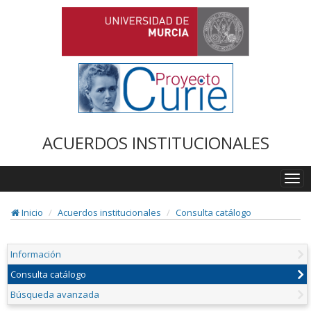
ACUERDOS INSTITUCIONALES
Togg
navi
Inicio
Acuerdos institucionales
Consulta catálogo
Información
Consulta catálogo
Búsqueda avanzada