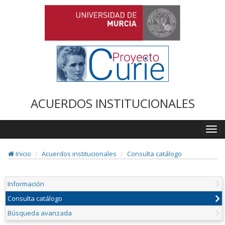
ACUERDOS INSTITUCIONALES
Togg
navi
Inicio
Acuerdos institucionales
Consulta catálogo
Información
Consulta catálogo
Búsqueda avanzada