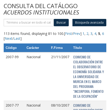
CONSULTA DEL CATÁLOGO
ACUERDOS INSTITUCIONALES
Buscar
Búsqueda avanzada
113 items found, displaying 81 to 100.
[
First
/
Prev
]
1
,
2
,
3
,
4
,
5
,
6
[
Next
/
Last
]
Código
Carácter
F.Firma
Título
CONVENIO DE
2007-99
Nacional
21/11/2007
COLABORACIÓN ENTRE
EL OBSERVATORIO DE
ECONOMÍA SOLIDARIA Y
LA UNIVERSIDAD DE
MURCIA EN EL MARCO
DEL PROGRAMA
"INCORPORA, FOMENTO
DE LA OCUPACIÓN"
CONVENIO DE
2007-77
Nacional
08/10/2007