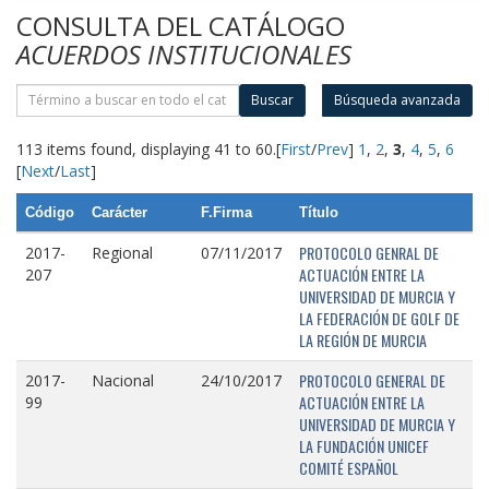
CONSULTA DEL CATÁLOGO
ACUERDOS INSTITUCIONALES
Buscar
Búsqueda avanzada
113 items found, displaying 41 to 60.
[
First
/
Prev
]
1
,
2
,
3
,
4
,
5
,
6
[
Next
/
Last
]
Código
Carácter
F.Firma
Título
PROTOCOLO GENRAL DE
2017-
Regional
07/11/2017
ACTUACIÓN ENTRE LA
207
UNIVERSIDAD DE MURCIA Y
LA FEDERACIÓN DE GOLF DE
LA REGIÓN DE MURCIA
PROTOCOLO GENERAL DE
2017-
Nacional
24/10/2017
ACTUACIÓN ENTRE LA
99
UNIVERSIDAD DE MURCIA Y
LA FUNDACIÓN UNICEF
COMITÉ ESPAÑOL