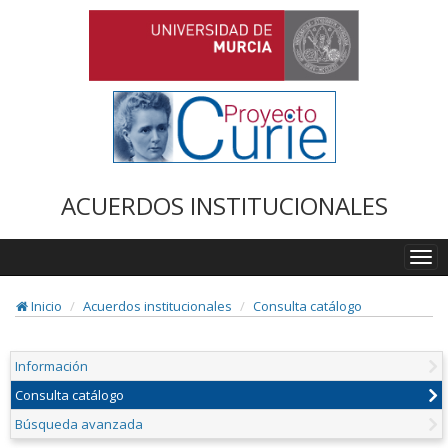
ACUERDOS INSTITUCIONALES
Togg
navi
Inicio
Acuerdos institucionales
Consulta catálogo
Información
Consulta catálogo
Búsqueda avanzada