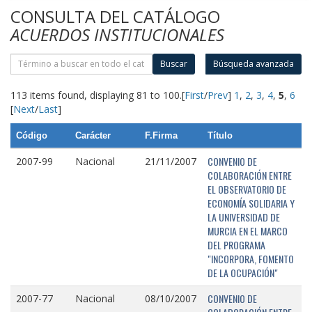
CONSULTA DEL CATÁLOGO
ACUERDOS INSTITUCIONALES
Buscar
Búsqueda avanzada
113 items found, displaying 81 to 100.
[
First
/
Prev
]
1
,
2
,
3
,
4
,
5
,
6
[
Next
/
Last
]
Código
Carácter
F.Firma
Título
CONVENIO DE
2007-99
Nacional
21/11/2007
COLABORACIÓN ENTRE
EL OBSERVATORIO DE
ECONOMÍA SOLIDARIA Y
LA UNIVERSIDAD DE
MURCIA EN EL MARCO
DEL PROGRAMA
"INCORPORA, FOMENTO
DE LA OCUPACIÓN"
CONVENIO DE
2007-77
Nacional
08/10/2007