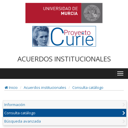
ACUERDOS INSTITUCIONALES
Togg
navi
Inicio
Acuerdos institucionales
Consulta catálogo
Información
Consulta catálogo
Búsqueda avanzada