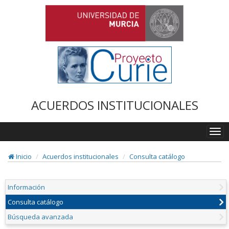
ACUERDOS INSTITUCIONALES
Togg
navi
Inicio
Acuerdos institucionales
Consulta catálogo
Información
Consulta catálogo
Búsqueda avanzada