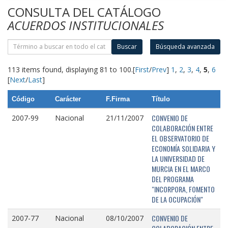
CONSULTA DEL CATÁLOGO
ACUERDOS INSTITUCIONALES
Buscar
Búsqueda avanzada
113 items found, displaying 81 to 100.
[
First
/
Prev
]
1
,
2
,
3
,
4
,
5
,
6
[
Next
/
Last
]
Código
Carácter
F.Firma
Título
CONVENIO DE
2007-99
Nacional
21/11/2007
COLABORACIÓN ENTRE
EL OBSERVATORIO DE
ECONOMÍA SOLIDARIA Y
LA UNIVERSIDAD DE
MURCIA EN EL MARCO
DEL PROGRAMA
"INCORPORA, FOMENTO
DE LA OCUPACIÓN"
CONVENIO DE
2007-77
Nacional
08/10/2007