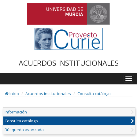
ACUERDOS INSTITUCIONALES
Togg
navi
Inicio
Acuerdos institucionales
Consulta catálogo
Información
Consulta catálogo
Búsqueda avanzada