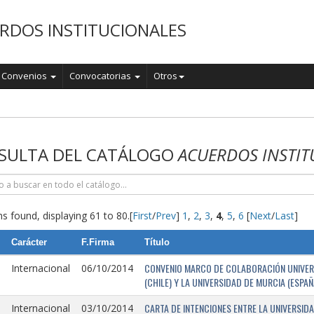
RDOS INSTITUCIONALES
Convenios
Convocatorias
Otros
o
SULTA DEL CATÁLOGO
ACUERDOS INSTIT
s found, displaying 61 to 80.
[
First
/
Prev
]
1
,
2
,
3
,
4
,
5
,
6
[
Next
/
Last
]
Carácter
F.Firma
Título
CONVENIO MARCO DE COLABORACIÓN UNIVERSI
Internacional
06/10/2014
(CHILE) Y LA UNIVERSIDAD DE MURCIA (ESPAÑ
CARTA DE INTENCIONES ENTRE LA UNIVERSIDA
Internacional
03/10/2014