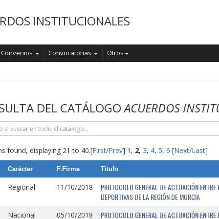
RDOS INSTITUCIONALES
Convenios
Convocatorias
Otros
o
SULTA DEL CATÁLOGO
ACUERDOS INSTIT
s found, displaying 21 to 40.
[
First
/
Prev
]
1
,
2
,
3
,
4
,
5
,
6
[
Next
/
Last
]
Carácter
F.Firma
Título
PROTOCOLO GENERAL DE ACTUACIÓN ENTRE L
Regional
11/10/2018
DEPORTIVAS DE LA REGIÓN DE MURCIA
PROTOCOLO GENERAL DE ACTUACIÓN ENTRE L
Nacional
05/10/2018