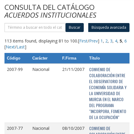
CONSULTA DEL CATÁLOGO
ACUERDOS INSTITUCIONALES
Buscar
Búsqueda avanzada
113 items found, displaying 81 to 100.
[
First
/
Prev
]
1
,
2
,
3
,
4
,
5
,
6
[
Next
/
Last
]
Código
Carácter
F.Firma
Título
CONVENIO DE
2007-99
Nacional
21/11/2007
COLABORACIÓN ENTRE
EL OBSERVATORIO DE
ECONOMÍA SOLIDARIA Y
LA UNIVERSIDAD DE
MURCIA EN EL MARCO
DEL PROGRAMA
"INCORPORA, FOMENTO
DE LA OCUPACIÓN"
CONVENIO DE
2007-77
Nacional
08/10/2007