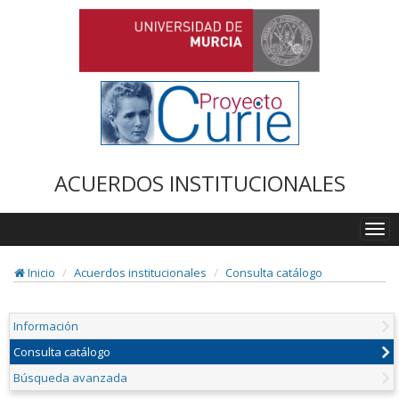
ACUERDOS INSTITUCIONALES
Togg
navi
Inicio
Acuerdos institucionales
Consulta catálogo
Información
Consulta catálogo
Búsqueda avanzada