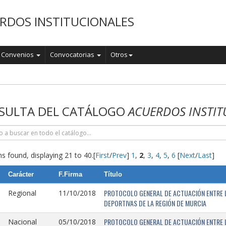
RDOS INSTITUCIONALES
Convenios
Convocatorias
Otros
o
SULTA DEL CATÁLOGO
ACUERDOS INSTIT
s found, displaying 21 to 40.
[
First
/
Prev
]
1
,
2
,
3
,
4
,
5
,
6
[
Next
/
Last
]
Carácter
F.Firma
Título
PROTOCOLO GENERAL DE ACTUACIÓN ENTRE L
Regional
11/10/2018
DEPORTIVAS DE LA REGIÓN DE MURCIA
PROTOCOLO GENERAL DE ACTUACIÓN ENTRE L
Nacional
05/10/2018