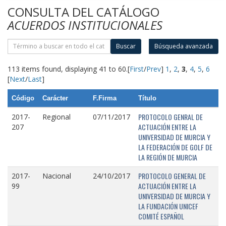
CONSULTA DEL CATÁLOGO
ACUERDOS INSTITUCIONALES
Buscar
Búsqueda avanzada
113 items found, displaying 41 to 60.
[
First
/
Prev
]
1
,
2
,
3
,
4
,
5
,
6
[
Next
/
Last
]
Código
Carácter
F.Firma
Título
PROTOCOLO GENRAL DE
2017-
Regional
07/11/2017
ACTUACIÓN ENTRE LA
207
UNIVERSIDAD DE MURCIA Y
LA FEDERACIÓN DE GOLF DE
LA REGIÓN DE MURCIA
PROTOCOLO GENERAL DE
2017-
Nacional
24/10/2017
ACTUACIÓN ENTRE LA
99
UNIVERSIDAD DE MURCIA Y
LA FUNDACIÓN UNICEF
COMITÉ ESPAÑOL