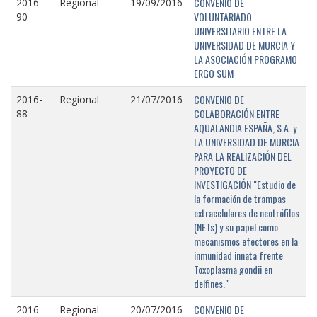
CONVENIO DE
2016-
Regional
19/09/2016
VOLUNTARIADO
90
UNIVERSITARIO ENTRE LA
UNIVERSIDAD DE MURCIA Y
LA ASOCIACIÓN PROGRAMO
ERGO SUM
CONVENIO DE
2016-
Regional
21/07/2016
COLABORACIÓN ENTRE
88
AQUALANDIA ESPAÑA, S.A. y
LA UNIVERSIDAD DE MURCIA
PARA LA REALIZACIÓN DEL
PROYECTO DE
INVESTIGACIÓN "Estudio de
la formación de trampas
extracelulares de neotrófilos
(NETs) y su papel como
mecanismos efectores en la
inmunidad innata frente
Toxoplasma gondii en
delfines."
CONVENIO DE
2016-
Regional
20/07/2016