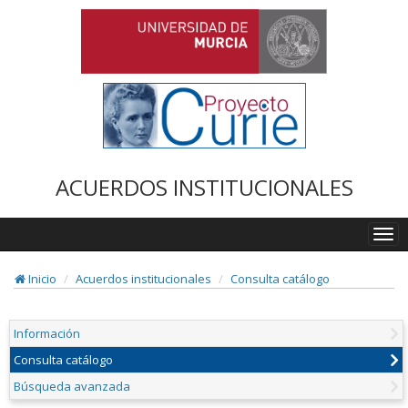
ACUERDOS INSTITUCIONALES
Togg
navi
Inicio
Acuerdos institucionales
Consulta catálogo
Información
Consulta catálogo
Búsqueda avanzada