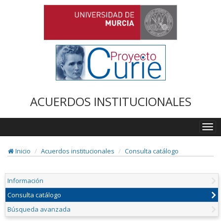
ACUERDOS INSTITUCIONALES
Togg
navi
Inicio
Acuerdos institucionales
Consulta catálogo
Información
Consulta catálogo
Búsqueda avanzada