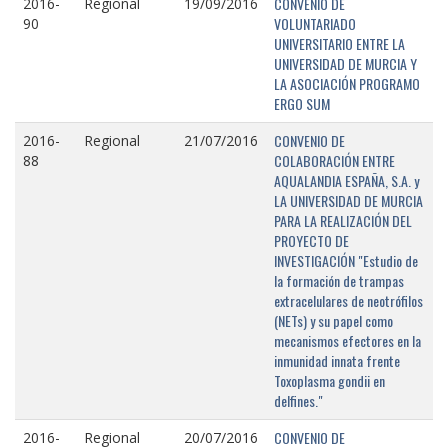
CONVENIO DE
2016-
Regional
19/09/2016
VOLUNTARIADO
90
UNIVERSITARIO ENTRE LA
UNIVERSIDAD DE MURCIA Y
LA ASOCIACIÓN PROGRAMO
ERGO SUM
CONVENIO DE
2016-
Regional
21/07/2016
COLABORACIÓN ENTRE
88
AQUALANDIA ESPAÑA, S.A. y
LA UNIVERSIDAD DE MURCIA
PARA LA REALIZACIÓN DEL
PROYECTO DE
INVESTIGACIÓN "Estudio de
la formación de trampas
extracelulares de neotrófilos
(NETs) y su papel como
mecanismos efectores en la
inmunidad innata frente
Toxoplasma gondii en
delfines."
CONVENIO DE
2016-
Regional
20/07/2016