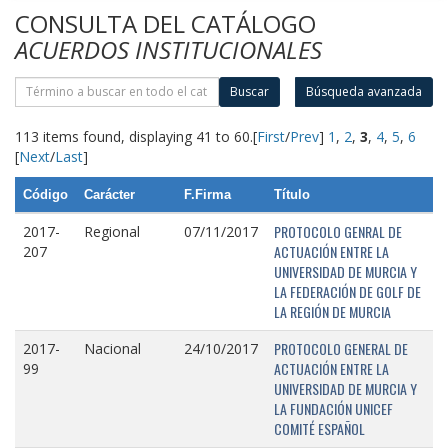
CONSULTA DEL CATÁLOGO
ACUERDOS INSTITUCIONALES
Buscar
Búsqueda avanzada
113 items found, displaying 41 to 60.
[
First
/
Prev
]
1
,
2
,
3
,
4
,
5
,
6
[
Next
/
Last
]
Código
Carácter
F.Firma
Título
PROTOCOLO GENRAL DE
2017-
Regional
07/11/2017
ACTUACIÓN ENTRE LA
207
UNIVERSIDAD DE MURCIA Y
LA FEDERACIÓN DE GOLF DE
LA REGIÓN DE MURCIA
PROTOCOLO GENERAL DE
2017-
Nacional
24/10/2017
ACTUACIÓN ENTRE LA
99
UNIVERSIDAD DE MURCIA Y
LA FUNDACIÓN UNICEF
COMITÉ ESPAÑOL