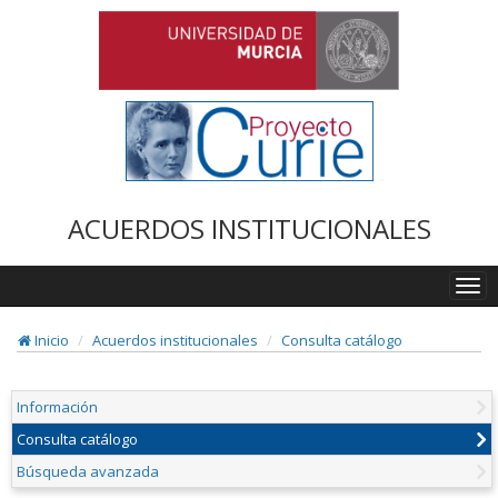
ACUERDOS INSTITUCIONALES
Togg
navi
Inicio
Acuerdos institucionales
Consulta catálogo
Información
Consulta catálogo
Búsqueda avanzada