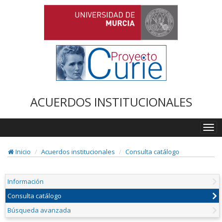
ACUERDOS INSTITUCIONALES
Togg
navi
Inicio
Acuerdos institucionales
Consulta catálogo
Información
Consulta catálogo
Búsqueda avanzada