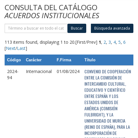
CONSULTA DEL CATÁLOGO
ACUERDOS INSTITUCIONALES
Buscar
Búsqueda avanzada
113 items found, displaying 1 to 20.
[First/Prev]
1
,
2
,
3
,
4
,
5
,
6
[
Next
/
Last
]
Código
Carácter
F.Firma
Título
CONVENIO DE COOPERACIÓN
2024-
Internacional
01/08/2024
ENTRE LA COMISIÓN DE
94
INTERCAMBIO CULTURAL,
EDUCATIVO Y CIENTÍFICO
ENTRE ESPAÑA Y LOS
ESTADOS UNIDOS DE
AMÉRICA (COMISIÓN
FULBRIGHT), Y LA
UNIVERSIDAD DE MURCIA
(REINO DE ESPAÑA), PARA LA
INCORPORACIÓN DE