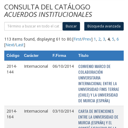
CONSULTA DEL CATÁLOGO
ACUERDOS INSTITUCIONALES
Buscar
Búsqueda avanzada
113 items found, displaying 61 to 80.
[
First
/
Prev
]
1
,
2
,
3
,
4
,
5
,
6
[
Next
/
Last
]
Código
Carácter
F.Firma
Título
CONVENIO MARCO DE
2014-
Internacional
06/10/2014
COLABORACIÓN
144
UNIVERSITARIA
INTERNACIONAL ENTRE LA
UNIVERSIDAD FINIS TERRAE
(CHILE) Y LA UNIVERSIDAD
DE MURCIA (ESPAÑA)
CARTA DE INTENCIONES
2014-
Internacional
03/10/2014
ENTRE LA UNIVERSIDAD DE
164
MURCIA (ESPAÑA) Y EL