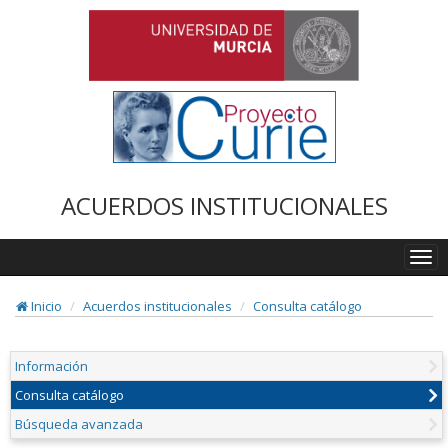
ACUERDOS INSTITUCIONALES
Togg
navi
Inicio
Acuerdos institucionales
Consulta catálogo
Información
Consulta catálogo
Búsqueda avanzada