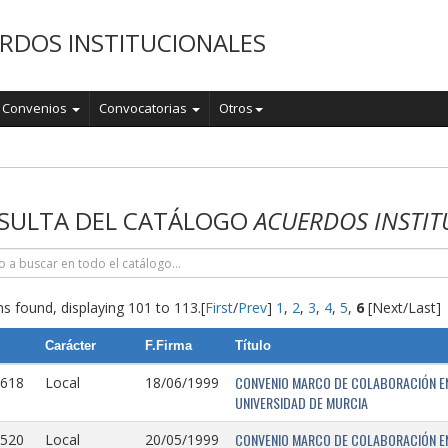
RDOS INSTITUCIONALES
Convenios
Convocatorias
Otros
o
SULTA DEL CATÁLOGO
ACUERDOS INSTIT
s found, displaying 101 to 113.
[
First
/
Prev
]
1
,
2
,
3
,
4
,
5
,
6
[Next/Last]
Carácter
F.Firma
Título
CONVENIO MARCO DE COLABORACIÓN EN
0618
Local
18/06/1999
UNIVERSIDAD DE MURCIA
CONVENIO MARCO DE COLABORACIÓN ENT
0520
Local
20/05/1999