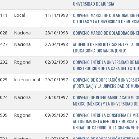
UNIVERSIDAD DE MURCIA
CONVENIO MARCO DE COLABORACIÓN EN
1111
Local
11/11/1998
COTILLAS Y LA UNIVERSIDAD DE MURCI
CONVENIO MARCO DE COLABORACIÓN ENT
1028
Nacional
28/10/1998
ACUERDO DE BIBLIOTECAS ENTRE LA UN
0427
Nacional
27/04/1998
EDUCACIÓN A DISTANCIA (UNED)
CONVENIO ENTRE LA UNIVERSIDAD DE M
0202
Regional
02/02/1998
CONSTRUCCIÓN DE LA CASA DEL ESTUDI
CONVENIO DE COOPERACIÓN UNIVERSITA
1029
Internacional
29/10/1997
(PORTUGAL) Y LA UNIVERSIDAD DE MURC
CONVENIO DE INTERCAMBIO ACADÉMICO
1024
Nacional
24/10/1997
MÉXICO (MÉXICO) Y LA UNIVERSIDAD DE
CONVENIO ENTRE LA CONSEJERÍA DE ME
0909
Regional
09/09/1997
AUTÓNOMA DE LA REGIÓN DE MURCIA Y 
UNIDAD DE CAPRINO DE LA GRANJA VETE
CONVENIO DE COOPERACIÓN ENTRE LA U
731-
Nacional
31/07/1997