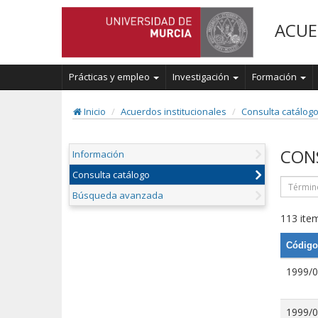
ACUE
Prácticas y empleo
Investigación
Formación
Inicio
Acuerdos institucionales
Consulta catálog
CON
Información
Consulta catálogo
Búsqueda avanzada
113 item
Código
1999/
1999/