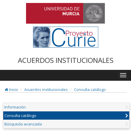
ACUERDOS INSTITUCIONALES
Togg
navi
Inicio
Acuerdos institucionales
Consulta catálogo
Información
Consulta catálogo
Búsqueda avanzada