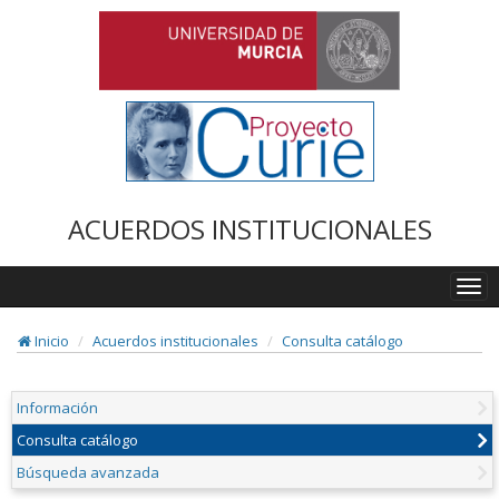
ACUERDOS INSTITUCIONALES
Togg
navi
Inicio
Acuerdos institucionales
Consulta catálogo
Información
Consulta catálogo
Búsqueda avanzada