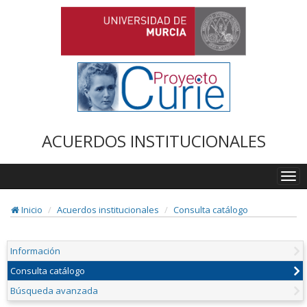
ACUERDOS INSTITUCIONALES
Togg
navi
Inicio
Acuerdos institucionales
Consulta catálogo
Información
Consulta catálogo
Búsqueda avanzada