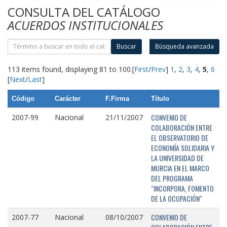
CONSULTA DEL CATÁLOGO
ACUERDOS INSTITUCIONALES
Buscar
Búsqueda avanzada
113 items found, displaying 81 to 100.
[
First
/
Prev
]
1
,
2
,
3
,
4
,
5
,
6
[
Next
/
Last
]
Código
Carácter
F.Firma
Título
CONVENIO DE
2007-99
Nacional
21/11/2007
COLABORACIÓN ENTRE
EL OBSERVATORIO DE
ECONOMÍA SOLIDARIA Y
LA UNIVERSIDAD DE
MURCIA EN EL MARCO
DEL PROGRAMA
"INCORPORA, FOMENTO
DE LA OCUPACIÓN"
CONVENIO DE
2007-77
Nacional
08/10/2007