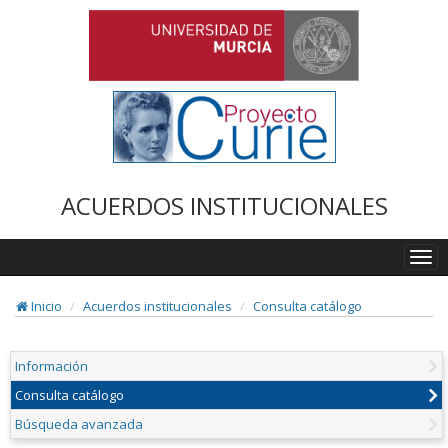
ACUERDOS INSTITUCIONALES
Togg
navi
Inicio
Acuerdos institucionales
Consulta catálogo
Información
Consulta catálogo
Búsqueda avanzada