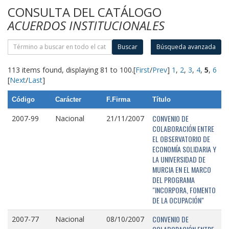
CONSULTA DEL CATÁLOGO
ACUERDOS INSTITUCIONALES
Buscar
Búsqueda avanzada
113 items found, displaying 81 to 100.
[
First
/
Prev
]
1
,
2
,
3
,
4
,
5
,
6
[
Next
/
Last
]
Código
Carácter
F.Firma
Título
CONVENIO DE
2007-99
Nacional
21/11/2007
COLABORACIÓN ENTRE
EL OBSERVATORIO DE
ECONOMÍA SOLIDARIA Y
LA UNIVERSIDAD DE
MURCIA EN EL MARCO
DEL PROGRAMA
"INCORPORA, FOMENTO
DE LA OCUPACIÓN"
CONVENIO DE
2007-77
Nacional
08/10/2007