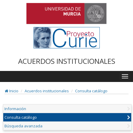
ACUERDOS INSTITUCIONALES
Togg
navi
Inicio
Acuerdos institucionales
Consulta catálogo
Información
Consulta catálogo
Búsqueda avanzada