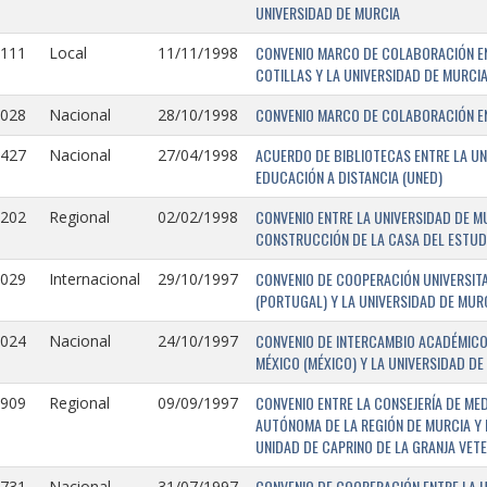
UNIVERSIDAD DE MURCIA
CONVENIO MARCO DE COLABORACIÓN EN
1111
Local
11/11/1998
COTILLAS Y LA UNIVERSIDAD DE MURCI
CONVENIO MARCO DE COLABORACIÓN ENT
1028
Nacional
28/10/1998
ACUERDO DE BIBLIOTECAS ENTRE LA UN
0427
Nacional
27/04/1998
EDUCACIÓN A DISTANCIA (UNED)
CONVENIO ENTRE LA UNIVERSIDAD DE M
0202
Regional
02/02/1998
CONSTRUCCIÓN DE LA CASA DEL ESTUDI
CONVENIO DE COOPERACIÓN UNIVERSITA
1029
Internacional
29/10/1997
(PORTUGAL) Y LA UNIVERSIDAD DE MURC
CONVENIO DE INTERCAMBIO ACADÉMICO
1024
Nacional
24/10/1997
MÉXICO (MÉXICO) Y LA UNIVERSIDAD DE
CONVENIO ENTRE LA CONSEJERÍA DE ME
0909
Regional
09/09/1997
AUTÓNOMA DE LA REGIÓN DE MURCIA Y 
UNIDAD DE CAPRINO DE LA GRANJA VETE
CONVENIO DE COOPERACIÓN ENTRE LA U
731-
Nacional
31/07/1997