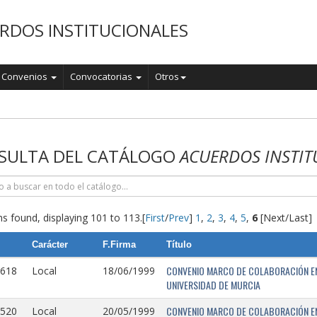
RDOS INSTITUCIONALES
Convenios
Convocatorias
Otros
o
SULTA DEL CATÁLOGO
ACUERDOS INSTIT
s found, displaying 101 to 113.
[
First
/
Prev
]
1
,
2
,
3
,
4
,
5
,
6
[Next/Last]
Carácter
F.Firma
Título
CONVENIO MARCO DE COLABORACIÓN EN
0618
Local
18/06/1999
UNIVERSIDAD DE MURCIA
CONVENIO MARCO DE COLABORACIÓN ENT
0520
Local
20/05/1999