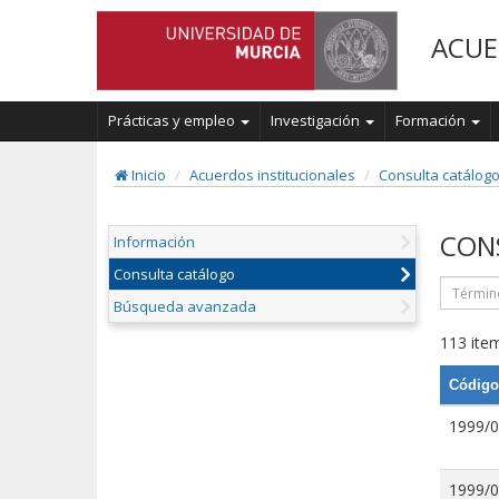
ACUE
Prácticas y empleo
Investigación
Formación
Inicio
Acuerdos institucionales
Consulta catálog
CON
Información
Consulta catálogo
Búsqueda avanzada
113 item
Código
1999/
1999/