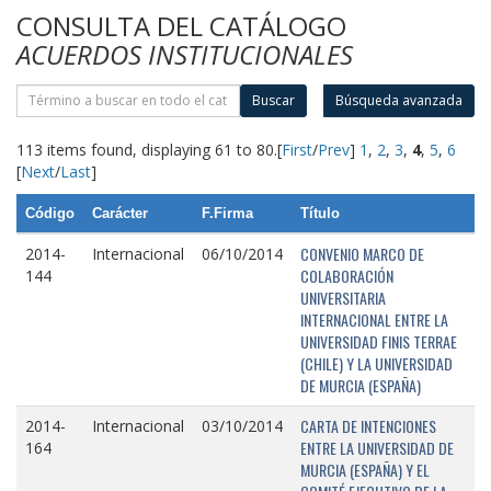
CONSULTA DEL CATÁLOGO
ACUERDOS INSTITUCIONALES
Buscar
Búsqueda avanzada
113 items found, displaying 61 to 80.
[
First
/
Prev
]
1
,
2
,
3
,
4
,
5
,
6
[
Next
/
Last
]
Código
Carácter
F.Firma
Título
CONVENIO MARCO DE
2014-
Internacional
06/10/2014
COLABORACIÓN
144
UNIVERSITARIA
INTERNACIONAL ENTRE LA
UNIVERSIDAD FINIS TERRAE
(CHILE) Y LA UNIVERSIDAD
DE MURCIA (ESPAÑA)
CARTA DE INTENCIONES
2014-
Internacional
03/10/2014
ENTRE LA UNIVERSIDAD DE
164
MURCIA (ESPAÑA) Y EL