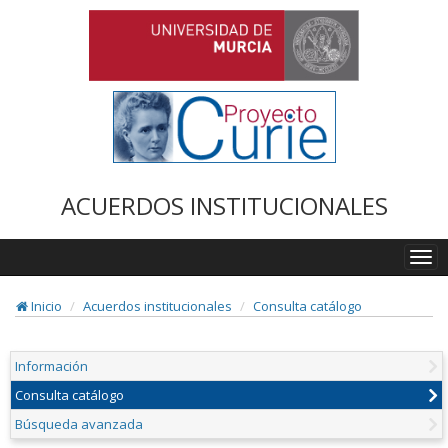
ACUERDOS INSTITUCIONALES
Togg
navi
Inicio
Acuerdos institucionales
Consulta catálogo
Información
Consulta catálogo
Búsqueda avanzada