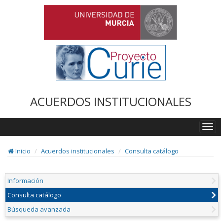
ACUERDOS INSTITUCIONALES
Togg
navi
Inicio
Acuerdos institucionales
Consulta catálogo
Información
Consulta catálogo
Búsqueda avanzada