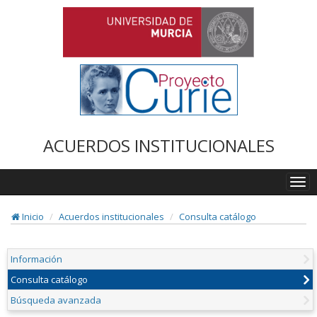
ACUERDOS INSTITUCIONALES
Togg
navi
Inicio
Acuerdos institucionales
Consulta catálogo
Información
Consulta catálogo
Búsqueda avanzada