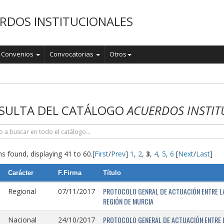
RDOS INSTITUCIONALES
Convenios
Convocatorias
Otros
o
SULTA DEL CATÁLOGO
ACUERDOS INSTIT
s found, displaying 41 to 60.
[
First
/
Prev
]
1
,
2
,
3
,
4
,
5
,
6
[
Next
/
Last
]
Carácter
F.Firma
Título
PROTOCOLO GENRAL DE ACTUACIÓN ENTRE LA 
Regional
07/11/2017
REGIÓN DE MURCIA
PROTOCOLO GENERAL DE ACTUACIÓN ENTRE L
Nacional
24/10/2017