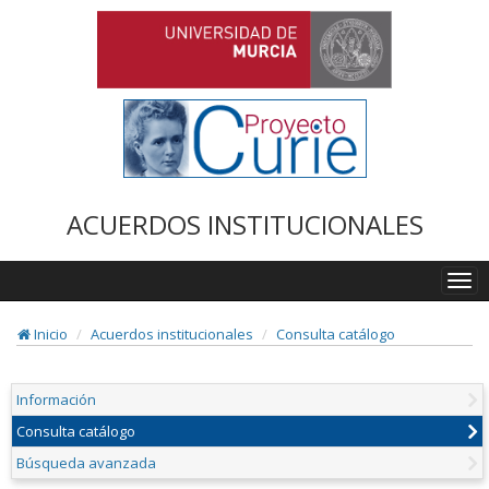
ACUERDOS INSTITUCIONALES
Togg
navi
Inicio
Acuerdos institucionales
Consulta catálogo
Información
Consulta catálogo
Búsqueda avanzada