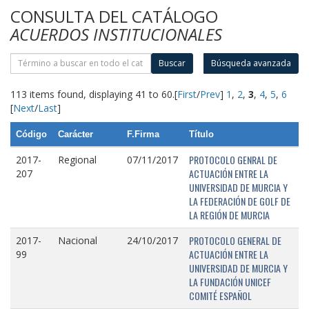
CONSULTA DEL CATÁLOGO
ACUERDOS INSTITUCIONALES
Buscar
Búsqueda avanzada
113 items found, displaying 41 to 60.
[
First
/
Prev
]
1
,
2
,
3
,
4
,
5
,
6
[
Next
/
Last
]
Código
Carácter
F.Firma
Título
PROTOCOLO GENRAL DE
2017-
Regional
07/11/2017
ACTUACIÓN ENTRE LA
207
UNIVERSIDAD DE MURCIA Y
LA FEDERACIÓN DE GOLF DE
LA REGIÓN DE MURCIA
PROTOCOLO GENERAL DE
2017-
Nacional
24/10/2017
ACTUACIÓN ENTRE LA
99
UNIVERSIDAD DE MURCIA Y
LA FUNDACIÓN UNICEF
COMITÉ ESPAÑOL