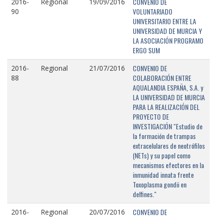
CONVENIO DE
2016-
Regional
19/09/2016
VOLUNTARIADO
90
UNIVERSITARIO ENTRE LA
UNIVERSIDAD DE MURCIA Y
LA ASOCIACIÓN PROGRAMO
ERGO SUM
CONVENIO DE
2016-
Regional
21/07/2016
COLABORACIÓN ENTRE
88
AQUALANDIA ESPAÑA, S.A. y
LA UNIVERSIDAD DE MURCIA
PARA LA REALIZACIÓN DEL
PROYECTO DE
INVESTIGACIÓN "Estudio de
la formación de trampas
extracelulares de neotrófilos
(NETs) y su papel como
mecanismos efectores en la
inmunidad innata frente
Toxoplasma gondii en
delfines."
CONVENIO DE
2016-
Regional
20/07/2016