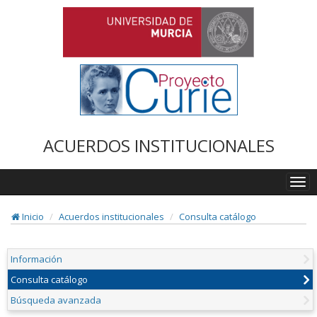
ACUERDOS INSTITUCIONALES
Togg
navi
Inicio
Acuerdos institucionales
Consulta catálogo
Información
Consulta catálogo
Búsqueda avanzada