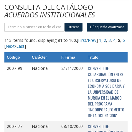
CONSULTA DEL CATÁLOGO
ACUERDOS INSTITUCIONALES
Buscar
Búsqueda avanzada
113 items found, displaying 81 to 100.
[
First
/
Prev
]
1
,
2
,
3
,
4
,
5
,
6
[
Next
/
Last
]
Código
Carácter
F.Firma
Título
CONVENIO DE
2007-99
Nacional
21/11/2007
COLABORACIÓN ENTRE
EL OBSERVATORIO DE
ECONOMÍA SOLIDARIA Y
LA UNIVERSIDAD DE
MURCIA EN EL MARCO
DEL PROGRAMA
"INCORPORA, FOMENTO
DE LA OCUPACIÓN"
CONVENIO DE
2007-77
Nacional
08/10/2007