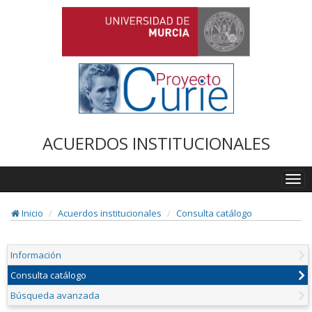
ACUERDOS INSTITUCIONALES
Togg
navi
Inicio
Acuerdos institucionales
Consulta catálogo
Información
Consulta catálogo
Búsqueda avanzada