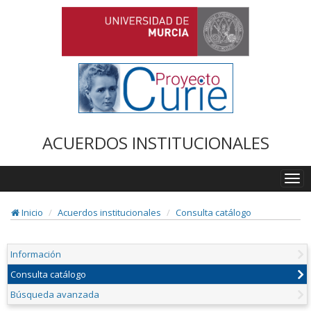
ACUERDOS INSTITUCIONALES
Togg
navi
Inicio
Acuerdos institucionales
Consulta catálogo
Información
Consulta catálogo
Búsqueda avanzada