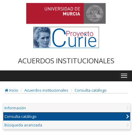
ACUERDOS INSTITUCIONALES
Togg
navi
Inicio
Acuerdos institucionales
Consulta catálogo
Información
Consulta catálogo
Búsqueda avanzada