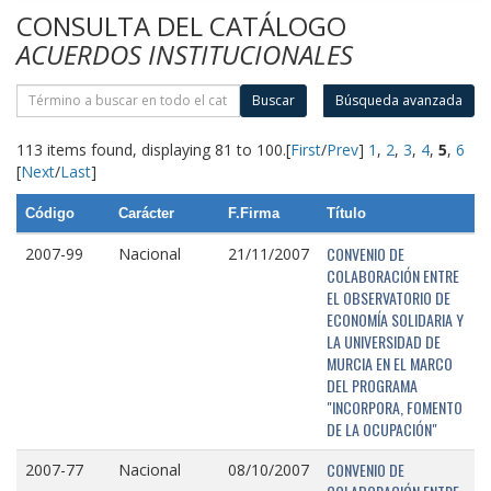
CONSULTA DEL CATÁLOGO
ACUERDOS INSTITUCIONALES
Buscar
Búsqueda avanzada
113 items found, displaying 81 to 100.
[
First
/
Prev
]
1
,
2
,
3
,
4
,
5
,
6
[
Next
/
Last
]
Código
Carácter
F.Firma
Título
CONVENIO DE
2007-99
Nacional
21/11/2007
COLABORACIÓN ENTRE
EL OBSERVATORIO DE
ECONOMÍA SOLIDARIA Y
LA UNIVERSIDAD DE
MURCIA EN EL MARCO
DEL PROGRAMA
"INCORPORA, FOMENTO
DE LA OCUPACIÓN"
CONVENIO DE
2007-77
Nacional
08/10/2007