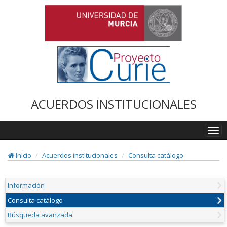
ACUERDOS INSTITUCIONALES
Togg
navi
Inicio
Acuerdos institucionales
Consulta catálogo
Información
Consulta catálogo
Búsqueda avanzada