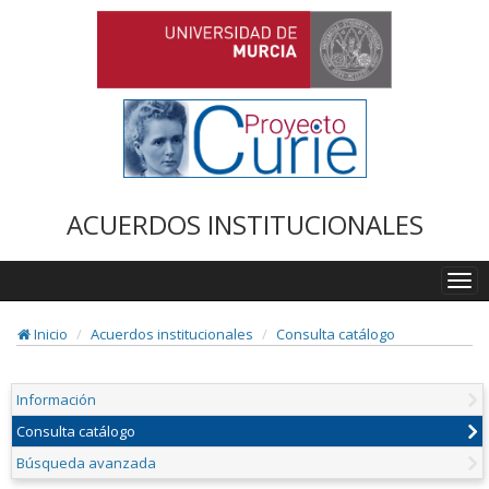
ACUERDOS INSTITUCIONALES
Togg
navi
Inicio
Acuerdos institucionales
Consulta catálogo
Información
Consulta catálogo
Búsqueda avanzada