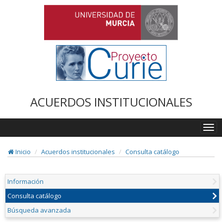
ACUERDOS INSTITUCIONALES
Togg
navi
Inicio
Acuerdos institucionales
Consulta catálogo
Información
Consulta catálogo
Búsqueda avanzada