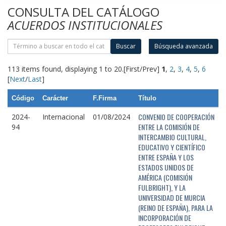
CONSULTA DEL CATÁLOGO
ACUERDOS INSTITUCIONALES
Buscar
Búsqueda avanzada
113 items found, displaying 1 to 20.
[First/Prev]
1
,
2
,
3
,
4
,
5
,
6
[
Next
/
Last
]
Código
Carácter
F.Firma
Título
CONVENIO DE COOPERACIÓN
2024-
Internacional
01/08/2024
ENTRE LA COMISIÓN DE
94
INTERCAMBIO CULTURAL,
EDUCATIVO Y CIENTÍFICO
ENTRE ESPAÑA Y LOS
ESTADOS UNIDOS DE
AMÉRICA (COMISIÓN
FULBRIGHT), Y LA
UNIVERSIDAD DE MURCIA
(REINO DE ESPAÑA), PARA LA
INCORPORACIÓN DE