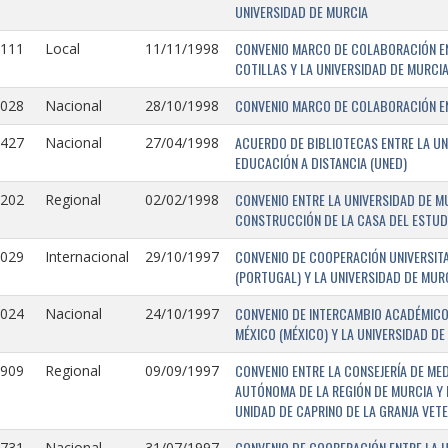
UNIVERSIDAD DE MURCIA
CONVENIO MARCO DE COLABORACIÓN EN
1111
Local
11/11/1998
COTILLAS Y LA UNIVERSIDAD DE MURCI
CONVENIO MARCO DE COLABORACIÓN ENT
1028
Nacional
28/10/1998
ACUERDO DE BIBLIOTECAS ENTRE LA UN
0427
Nacional
27/04/1998
EDUCACIÓN A DISTANCIA (UNED)
CONVENIO ENTRE LA UNIVERSIDAD DE M
0202
Regional
02/02/1998
CONSTRUCCIÓN DE LA CASA DEL ESTUDI
CONVENIO DE COOPERACIÓN UNIVERSITA
1029
Internacional
29/10/1997
(PORTUGAL) Y LA UNIVERSIDAD DE MURC
CONVENIO DE INTERCAMBIO ACADÉMICO
1024
Nacional
24/10/1997
MÉXICO (MÉXICO) Y LA UNIVERSIDAD DE
CONVENIO ENTRE LA CONSEJERÍA DE ME
0909
Regional
09/09/1997
AUTÓNOMA DE LA REGIÓN DE MURCIA Y 
UNIDAD DE CAPRINO DE LA GRANJA VETE
CONVENIO DE COOPERACIÓN ENTRE LA U
731-
Nacional
31/07/1997