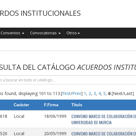
RDOS INSTITUCIONALES
Convenios
Convocatorias
Otros
o
SULTA DEL CATÁLOGO
ACUERDOS INSTIT
s found, displaying 101 to 113.
[
First
/
Prev
]
1
,
2
,
3
,
4
,
5
,
6
[Next/Last]
Carácter
F.Firma
Título
CONVENIO MARCO DE COLABORACIÓN EN
0618
Local
18/06/1999
UNIVERSIDAD DE MURCIA
CONVENIO MARCO DE COLABORACIÓN ENT
0520
Local
20/05/1999