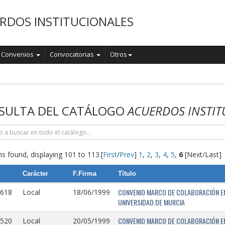
RDOS INSTITUCIONALES
Convenios
Convocatorias
Otros
o
SULTA DEL CATÁLOGO
ACUERDOS INSTIT
s found, displaying 101 to 113.
[
First
/
Prev
]
1
,
2
,
3
,
4
,
5
,
6
[Next/Last]
Carácter
F.Firma
Título
CONVENIO MARCO DE COLABORACIÓN EN
0618
Local
18/06/1999
UNIVERSIDAD DE MURCIA
CONVENIO MARCO DE COLABORACIÓN ENT
0520
Local
20/05/1999