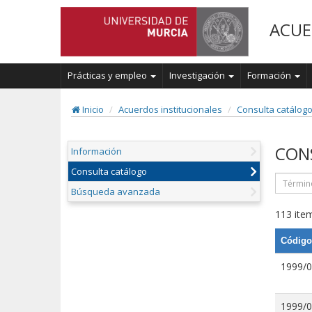
ACUE
Prácticas y empleo
Investigación
Formación
Inicio
Acuerdos institucionales
Consulta catálog
CON
Información
Consulta catálogo
Búsqueda avanzada
113 item
Código
1999/
1999/