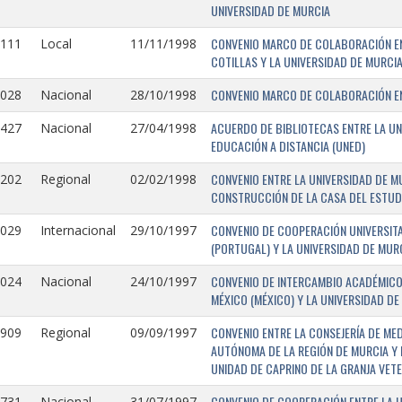
UNIVERSIDAD DE MURCIA
CONVENIO MARCO DE COLABORACIÓN EN
1111
Local
11/11/1998
COTILLAS Y LA UNIVERSIDAD DE MURCI
CONVENIO MARCO DE COLABORACIÓN ENT
1028
Nacional
28/10/1998
ACUERDO DE BIBLIOTECAS ENTRE LA UN
0427
Nacional
27/04/1998
EDUCACIÓN A DISTANCIA (UNED)
CONVENIO ENTRE LA UNIVERSIDAD DE M
0202
Regional
02/02/1998
CONSTRUCCIÓN DE LA CASA DEL ESTUDI
CONVENIO DE COOPERACIÓN UNIVERSITA
1029
Internacional
29/10/1997
(PORTUGAL) Y LA UNIVERSIDAD DE MURC
CONVENIO DE INTERCAMBIO ACADÉMICO
1024
Nacional
24/10/1997
MÉXICO (MÉXICO) Y LA UNIVERSIDAD DE
CONVENIO ENTRE LA CONSEJERÍA DE ME
0909
Regional
09/09/1997
AUTÓNOMA DE LA REGIÓN DE MURCIA Y 
UNIDAD DE CAPRINO DE LA GRANJA VETE
CONVENIO DE COOPERACIÓN ENTRE LA U
731-
Nacional
31/07/1997