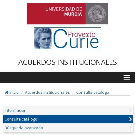
ACUERDOS INSTITUCIONALES
Togg
navi
Inicio
Acuerdos institucionales
Consulta catálogo
Información
Consulta catálogo
Búsqueda avanzada