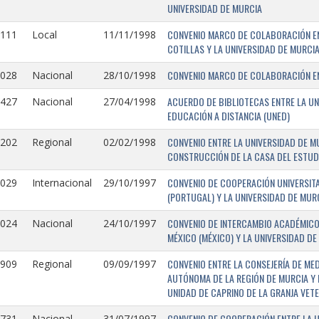
UNIVERSIDAD DE MURCIA
CONVENIO MARCO DE COLABORACIÓN EN
1111
Local
11/11/1998
COTILLAS Y LA UNIVERSIDAD DE MURCI
CONVENIO MARCO DE COLABORACIÓN ENT
1028
Nacional
28/10/1998
ACUERDO DE BIBLIOTECAS ENTRE LA UN
0427
Nacional
27/04/1998
EDUCACIÓN A DISTANCIA (UNED)
CONVENIO ENTRE LA UNIVERSIDAD DE M
0202
Regional
02/02/1998
CONSTRUCCIÓN DE LA CASA DEL ESTUDI
CONVENIO DE COOPERACIÓN UNIVERSITA
1029
Internacional
29/10/1997
(PORTUGAL) Y LA UNIVERSIDAD DE MURC
CONVENIO DE INTERCAMBIO ACADÉMICO
1024
Nacional
24/10/1997
MÉXICO (MÉXICO) Y LA UNIVERSIDAD DE
CONVENIO ENTRE LA CONSEJERÍA DE ME
0909
Regional
09/09/1997
AUTÓNOMA DE LA REGIÓN DE MURCIA Y 
UNIDAD DE CAPRINO DE LA GRANJA VETE
CONVENIO DE COOPERACIÓN ENTRE LA U
731-
Nacional
31/07/1997