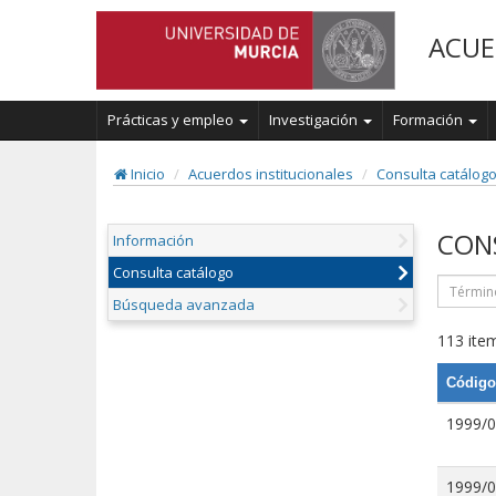
ACUE
Prácticas y empleo
Investigación
Formación
Inicio
Acuerdos institucionales
Consulta catálog
CON
Información
Consulta catálogo
Búsqueda avanzada
113 item
Código
1999/
1999/