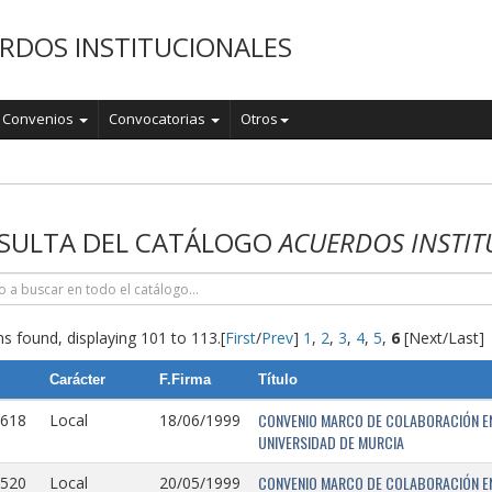
RDOS INSTITUCIONALES
Convenios
Convocatorias
Otros
o
SULTA DEL CATÁLOGO
ACUERDOS INSTIT
s found, displaying 101 to 113.
[
First
/
Prev
]
1
,
2
,
3
,
4
,
5
,
6
[Next/Last]
Carácter
F.Firma
Título
CONVENIO MARCO DE COLABORACIÓN EN
0618
Local
18/06/1999
UNIVERSIDAD DE MURCIA
CONVENIO MARCO DE COLABORACIÓN ENT
0520
Local
20/05/1999