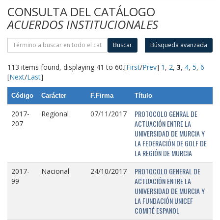
CONSULTA DEL CATÁLOGO
ACUERDOS INSTITUCIONALES
Buscar
Búsqueda avanzada
113 items found, displaying 41 to 60.
[
First
/
Prev
]
1
,
2
,
3
,
4
,
5
,
6
[
Next
/
Last
]
Código
Carácter
F.Firma
Título
PROTOCOLO GENRAL DE
2017-
Regional
07/11/2017
ACTUACIÓN ENTRE LA
207
UNIVERSIDAD DE MURCIA Y
LA FEDERACIÓN DE GOLF DE
LA REGIÓN DE MURCIA
PROTOCOLO GENERAL DE
2017-
Nacional
24/10/2017
ACTUACIÓN ENTRE LA
99
UNIVERSIDAD DE MURCIA Y
LA FUNDACIÓN UNICEF
COMITÉ ESPAÑOL