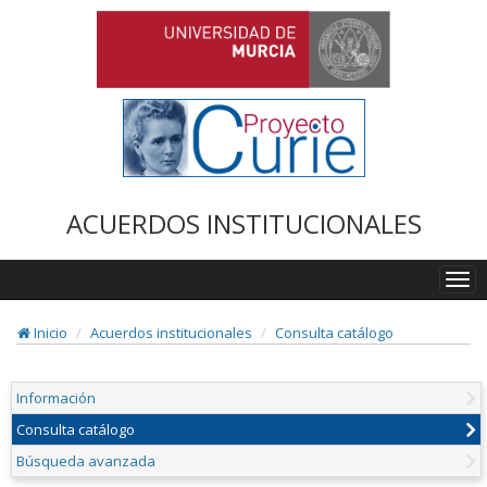
ACUERDOS INSTITUCIONALES
Togg
navi
Inicio
Acuerdos institucionales
Consulta catálogo
Información
Consulta catálogo
Búsqueda avanzada