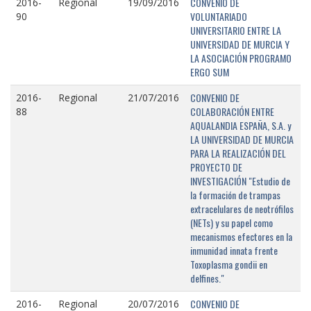
CONVENIO DE
2016-
Regional
19/09/2016
VOLUNTARIADO
90
UNIVERSITARIO ENTRE LA
UNIVERSIDAD DE MURCIA Y
LA ASOCIACIÓN PROGRAMO
ERGO SUM
CONVENIO DE
2016-
Regional
21/07/2016
COLABORACIÓN ENTRE
88
AQUALANDIA ESPAÑA, S.A. y
LA UNIVERSIDAD DE MURCIA
PARA LA REALIZACIÓN DEL
PROYECTO DE
INVESTIGACIÓN "Estudio de
la formación de trampas
extracelulares de neotrófilos
(NETs) y su papel como
mecanismos efectores en la
inmunidad innata frente
Toxoplasma gondii en
delfines."
CONVENIO DE
2016-
Regional
20/07/2016