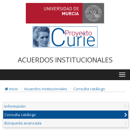
ACUERDOS INSTITUCIONALES
Togg
navi
Inicio
Acuerdos institucionales
Consulta catálogo
Información
Consulta catálogo
Búsqueda avanzada