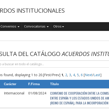
RDOS INSTITUCIONALES
Convenios
Convocatorias
Otros
o
SULTA DEL CATÁLOGO
ACUERDOS INSTIT
s found, displaying 1 to 20.
[First/Prev]
1
,
2
,
3
,
4
,
5
,
6
[
Next
/
Last
]
Carácter
F.Firma
Título
CONVENIO DE COOPERACIÓN ENTRE LA COMISI
Internacional
01/08/2024
ENTRE ESPAÑA Y LOS ESTADOS UNIDOS DE AM
(REINO DE ESPAÑA), PARA LA INCORPORACIÓ