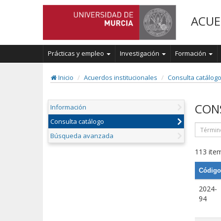
ACUE
Prácticas y empleo
Investigación
Formación
Inicio
Acuerdos institucionales
Consulta catálog
CON
Información
Consulta catálogo
Búsqueda avanzada
113 item
Código
2024-
94