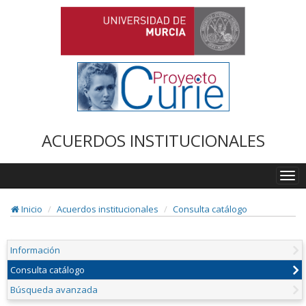
ACUERDOS INSTITUCIONALES
Togg
navi
Inicio
Acuerdos institucionales
Consulta catálogo
Información
Consulta catálogo
Búsqueda avanzada