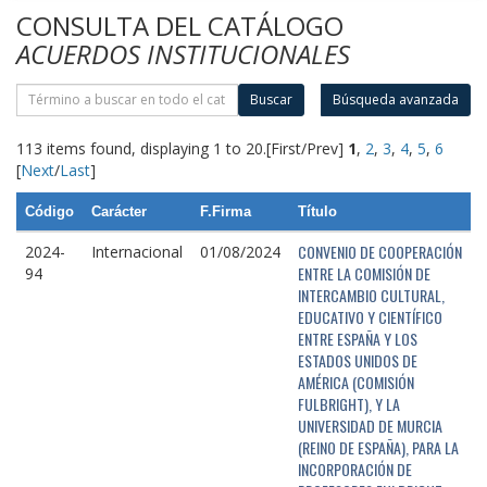
CONSULTA DEL CATÁLOGO
ACUERDOS INSTITUCIONALES
Buscar
Búsqueda avanzada
113 items found, displaying 1 to 20.
[First/Prev]
1
,
2
,
3
,
4
,
5
,
6
[
Next
/
Last
]
Código
Carácter
F.Firma
Título
CONVENIO DE COOPERACIÓN
2024-
Internacional
01/08/2024
ENTRE LA COMISIÓN DE
94
INTERCAMBIO CULTURAL,
EDUCATIVO Y CIENTÍFICO
ENTRE ESPAÑA Y LOS
ESTADOS UNIDOS DE
AMÉRICA (COMISIÓN
FULBRIGHT), Y LA
UNIVERSIDAD DE MURCIA
(REINO DE ESPAÑA), PARA LA
INCORPORACIÓN DE