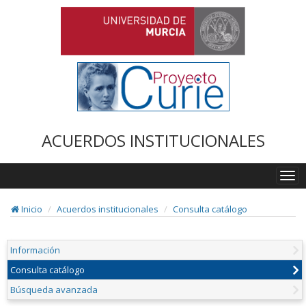
ACUERDOS INSTITUCIONALES
Togg
navi
Inicio
Acuerdos institucionales
Consulta catálogo
Información
Consulta catálogo
Búsqueda avanzada