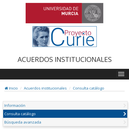
ACUERDOS INSTITUCIONALES
Togg
navi
Inicio
Acuerdos institucionales
Consulta catálogo
Información
Consulta catálogo
Búsqueda avanzada