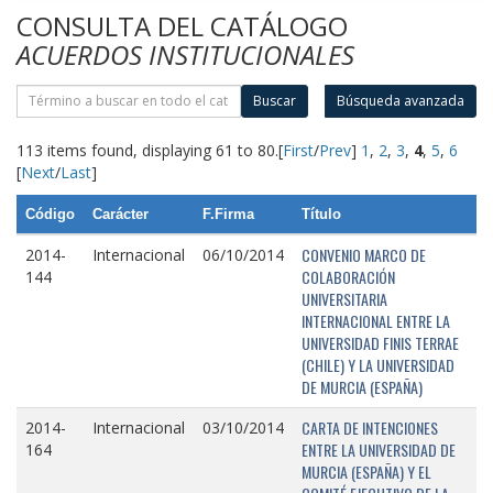
CONSULTA DEL CATÁLOGO
ACUERDOS INSTITUCIONALES
Buscar
Búsqueda avanzada
113 items found, displaying 61 to 80.
[
First
/
Prev
]
1
,
2
,
3
,
4
,
5
,
6
[
Next
/
Last
]
Código
Carácter
F.Firma
Título
CONVENIO MARCO DE
2014-
Internacional
06/10/2014
COLABORACIÓN
144
UNIVERSITARIA
INTERNACIONAL ENTRE LA
UNIVERSIDAD FINIS TERRAE
(CHILE) Y LA UNIVERSIDAD
DE MURCIA (ESPAÑA)
CARTA DE INTENCIONES
2014-
Internacional
03/10/2014
ENTRE LA UNIVERSIDAD DE
164
MURCIA (ESPAÑA) Y EL