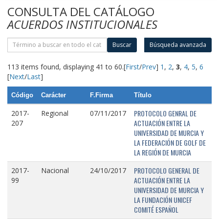
CONSULTA DEL CATÁLOGO
ACUERDOS INSTITUCIONALES
Buscar
Búsqueda avanzada
113 items found, displaying 41 to 60.
[
First
/
Prev
]
1
,
2
,
3
,
4
,
5
,
6
[
Next
/
Last
]
Código
Carácter
F.Firma
Título
PROTOCOLO GENRAL DE
2017-
Regional
07/11/2017
ACTUACIÓN ENTRE LA
207
UNIVERSIDAD DE MURCIA Y
LA FEDERACIÓN DE GOLF DE
LA REGIÓN DE MURCIA
PROTOCOLO GENERAL DE
2017-
Nacional
24/10/2017
ACTUACIÓN ENTRE LA
99
UNIVERSIDAD DE MURCIA Y
LA FUNDACIÓN UNICEF
COMITÉ ESPAÑOL