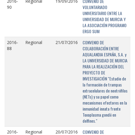
CONVENIO DE
2016-
Regional
19/09/2016
VOLUNTARIADO
90
UNIVERSITARIO ENTRE LA
UNIVERSIDAD DE MURCIA Y
LA ASOCIACIÓN PROGRAMO
ERGO SUM
CONVENIO DE
2016-
Regional
21/07/2016
COLABORACIÓN ENTRE
88
AQUALANDIA ESPAÑA, S.A. y
LA UNIVERSIDAD DE MURCIA
PARA LA REALIZACIÓN DEL
PROYECTO DE
INVESTIGACIÓN "Estudio de
la formación de trampas
extracelulares de neotrófilos
(NETs) y su papel como
mecanismos efectores en la
inmunidad innata frente
Toxoplasma gondii en
delfines."
CONVENIO DE
2016-
Regional
20/07/2016