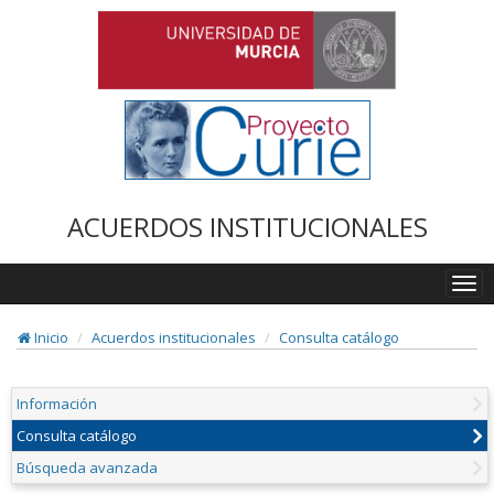
ACUERDOS INSTITUCIONALES
Togg
navi
Inicio
Acuerdos institucionales
Consulta catálogo
Información
Consulta catálogo
Búsqueda avanzada