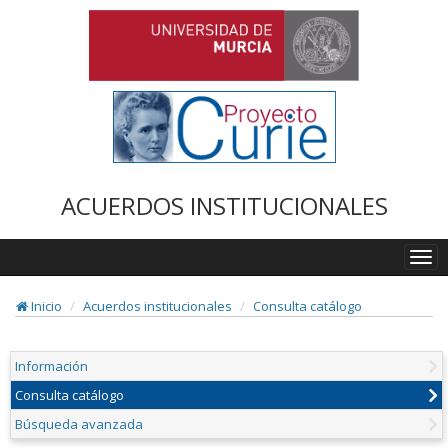
ACUERDOS INSTITUCIONALES
Togg
navi
Inicio
Acuerdos institucionales
Consulta catálogo
Información
Consulta catálogo
Búsqueda avanzada