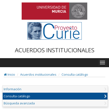
ACUERDOS INSTITUCIONALES
Togg
navi
Inicio
Acuerdos institucionales
Consulta catálogo
Información
Consulta catálogo
Búsqueda avanzada