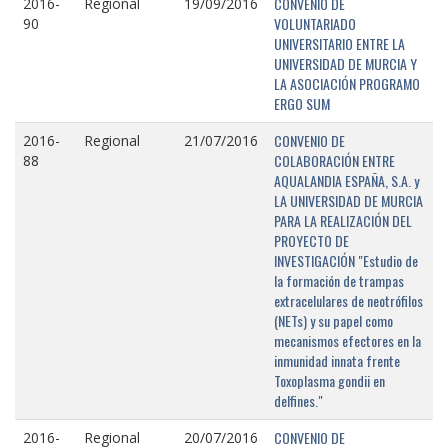
CONVENIO DE
2016-
Regional
19/09/2016
VOLUNTARIADO
90
UNIVERSITARIO ENTRE LA
UNIVERSIDAD DE MURCIA Y
LA ASOCIACIÓN PROGRAMO
ERGO SUM
CONVENIO DE
2016-
Regional
21/07/2016
COLABORACIÓN ENTRE
88
AQUALANDIA ESPAÑA, S.A. y
LA UNIVERSIDAD DE MURCIA
PARA LA REALIZACIÓN DEL
PROYECTO DE
INVESTIGACIÓN "Estudio de
la formación de trampas
extracelulares de neotrófilos
(NETs) y su papel como
mecanismos efectores en la
inmunidad innata frente
Toxoplasma gondii en
delfines."
CONVENIO DE
2016-
Regional
20/07/2016