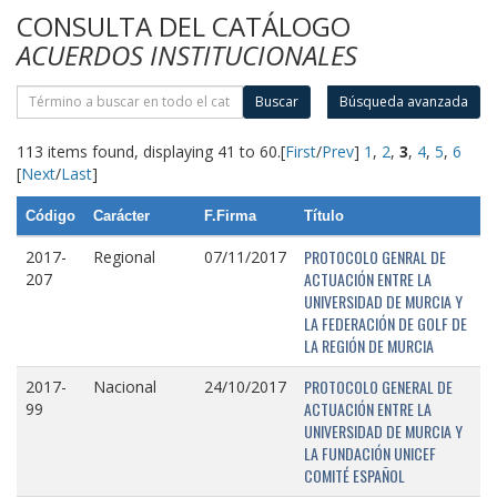
CONSULTA DEL CATÁLOGO
ACUERDOS INSTITUCIONALES
Buscar
Búsqueda avanzada
113 items found, displaying 41 to 60.
[
First
/
Prev
]
1
,
2
,
3
,
4
,
5
,
6
[
Next
/
Last
]
Código
Carácter
F.Firma
Título
PROTOCOLO GENRAL DE
2017-
Regional
07/11/2017
ACTUACIÓN ENTRE LA
207
UNIVERSIDAD DE MURCIA Y
LA FEDERACIÓN DE GOLF DE
LA REGIÓN DE MURCIA
PROTOCOLO GENERAL DE
2017-
Nacional
24/10/2017
ACTUACIÓN ENTRE LA
99
UNIVERSIDAD DE MURCIA Y
LA FUNDACIÓN UNICEF
COMITÉ ESPAÑOL