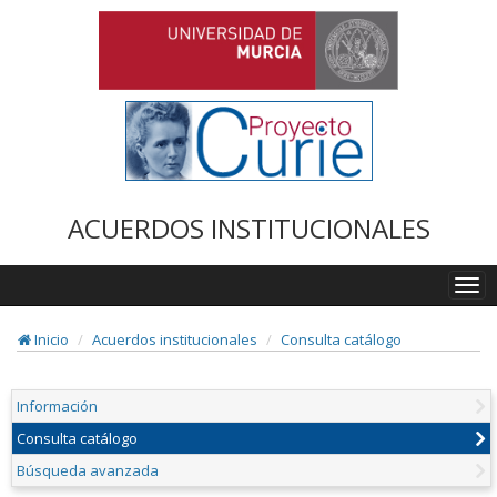
ACUERDOS INSTITUCIONALES
Togg
navi
Inicio
Acuerdos institucionales
Consulta catálogo
Información
Consulta catálogo
Búsqueda avanzada